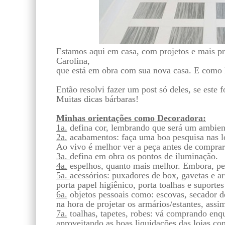
Estamos aqui em casa, com projetos e mais pro
Carolina,
que está em obra com sua nova casa. E como 
Então resolvi fazer um post só deles, se este
Muitas dicas bárbaras!
Minhas orientações como Decoradora:
1a.
defina cor, lembrando que será um ambien
2a.
acabamentos: faça uma boa pesquisa nas l
Ao vivo é melhor ver a peça antes de comprar
3a.
defina em obra os pontos de iluminação.
4a.
espelhos, quanto mais melhor. Embora, pe
5a.
acessórios: puxadores de box, gavetas e a
porta papel higiênico, porta toalhas e suportes
6a.
objetos pessoais como: escovas, secador de
na hora de projetar os armários/estantes, assim
7a.
toalhas, tapetes, robes: vá comprando enq
aproveitando as boas liquidações das lojas 