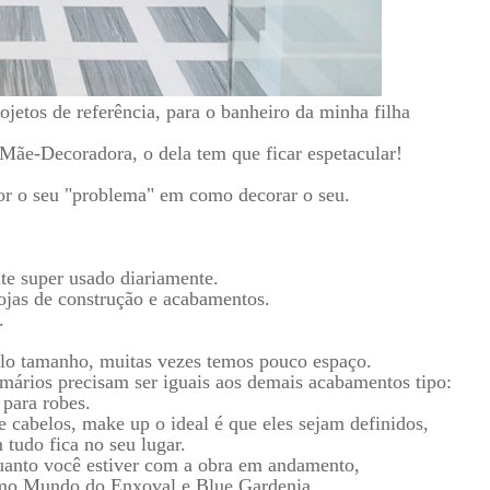
jetos de referência, para o banheiro da minha filha
Mãe-Decoradora, o dela tem que ficar espetacular!
 for o seu "problema" em como decorar o seu.
te super usado diariamente.
ojas de construção e acabamentos.
.
lo tamanho, muitas vezes temos pouco espaço.
rmários precisam ser iguais aos demais acabamentos tipo:
 para robes.
 cabelos, make up o ideal é que eles sejam definidos,
 tudo fica no seu lugar.
uanto você estiver com a obra em andamento,
como Mundo do Enxoval e Blue Gardenia.