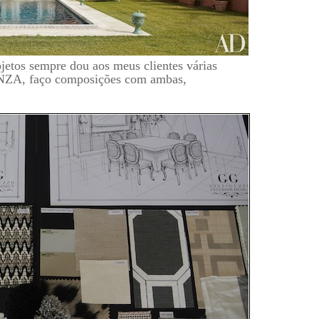
etos sempre dou aos meus clientes várias
INZA, faço composições com ambas,