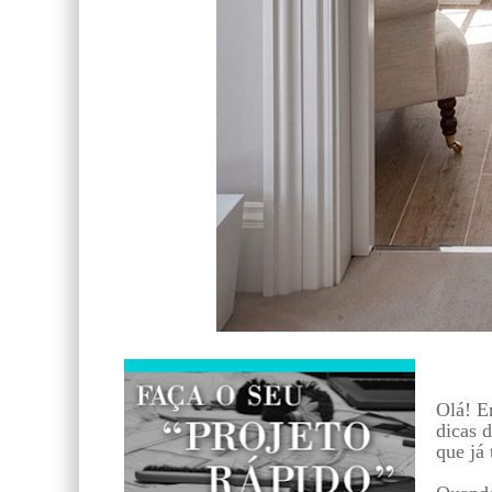
Olá! E
dicas 
que já