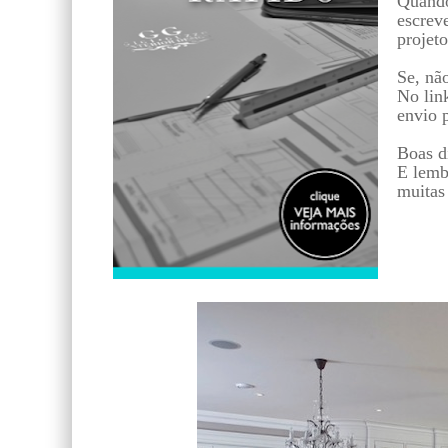
Quando
escreve
projeto
Se, nã
No lin
envio 
Boas di
E lemb
muitas