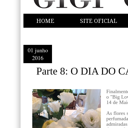
HOME
SITE OFICIAL
01 junho
2016
Parte 8: O DIA DO
Finalment
o "Big Lo
14 de Mai
As flores 
perfumadas
admiradas 