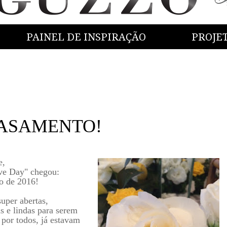
PAINEL DE INSPIRAÇÃO
PROJE
 CASAMENTO!
e,
ve Day" chegou:
o de 2016!
super abertas,
 e lindas para serem
por todos, já estavam