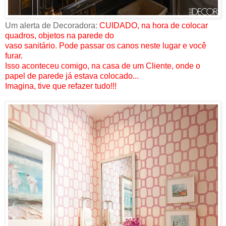
Um alerta de Decoradora:
CUIDADO, na hora de colocar
quadros, objetos na parede do
vaso sanitário. Pode passar os canos neste lugar e você
furar.
Isso aconteceu comigo, na casa de um Cliente, onde o
papel de parede já estava colocado...
Imagina, tive que refazer tudo!!!