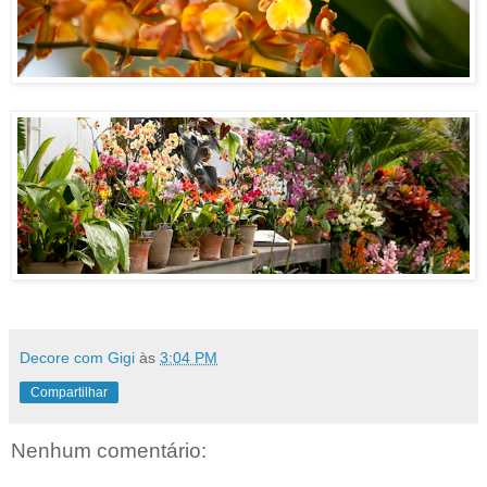
Decore com Gigi
às
3:04 PM
Compartilhar
Nenhum comentário: