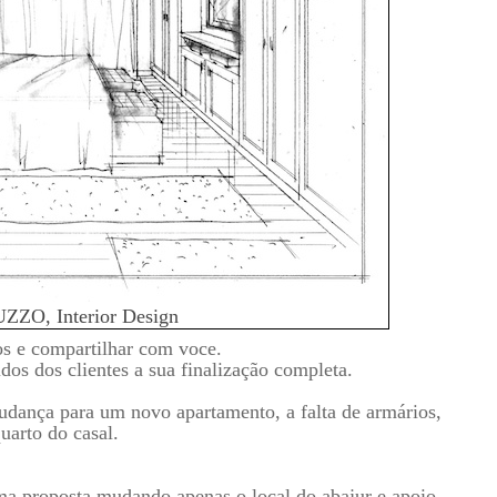
ZZO, Interior Design
os e compartilhar com voce.
dos dos clientes a sua finalização completa.
udança para um novo apartamento, a falta de armários,
uarto do casal.
ma proposta mudando apenas o local do abajur e apoio,