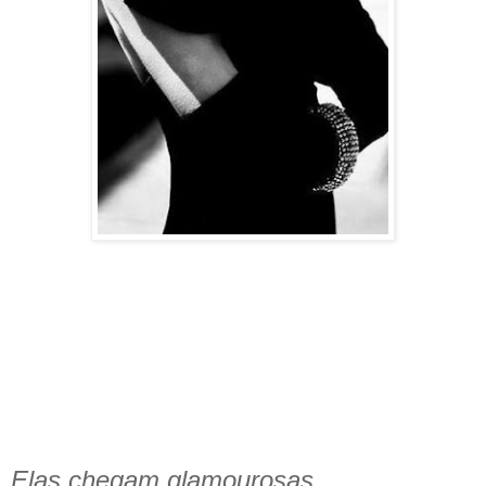
Elas chegam glamourosas,