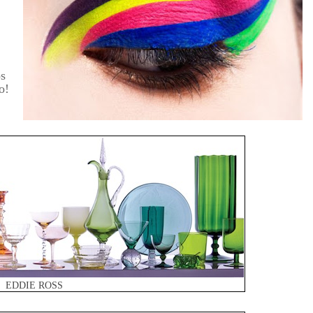
os
o!
EDDIE ROSS