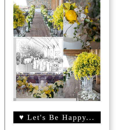
♥ Let's Be Happy...