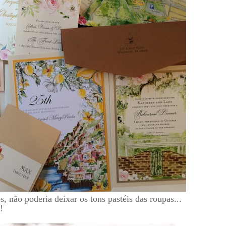
, não poderia deixar os tons pastéis das roupas...
!