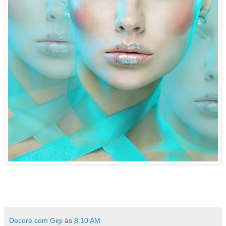
Decore com Gigi
às
8:10 AM