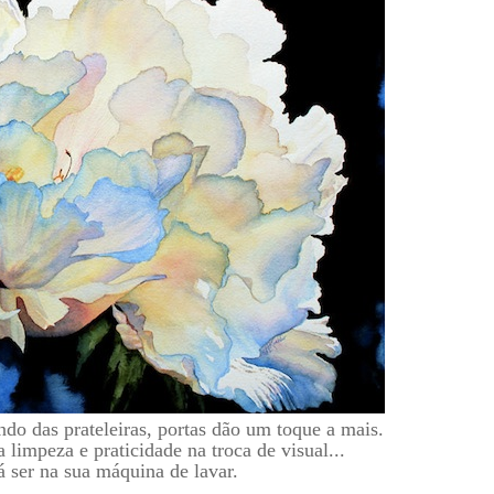
ndo das prateleiras, portas dão um toque a mais.
 limpeza e praticidade na troca de visual...
 ser na sua máquina de lavar.