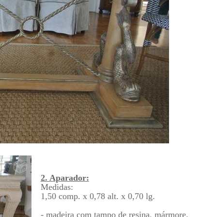
2. Aparador:
Medidas:
1,50 comp. x 0,78 alt. x 0,70 lg.
- madeira com tampo de resina, mármore.