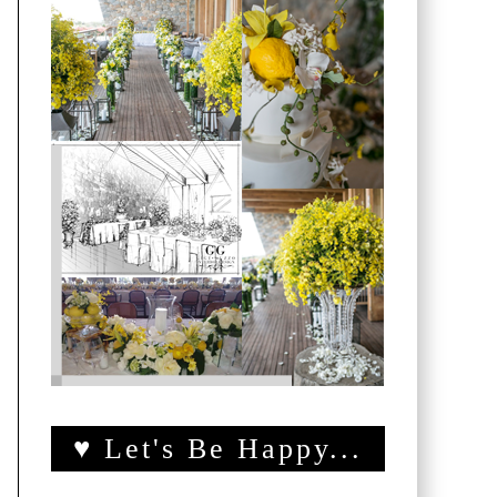
♥ Let's Be Happy...