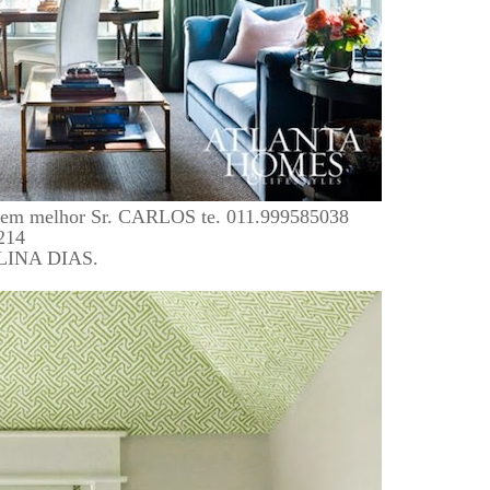
o tem melhor Sr. CARLOS te. 011.999585038
214
CELINA DIAS.