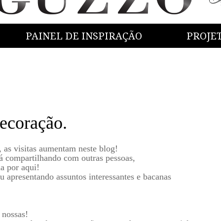
PAINEL DE INSPIRAÇÃO
PROJE
ecoração.
, as visitas aumentam neste blog!
tá compartilhando com outras pessoas,
a por aqui!
u apresentando assuntos interessantes e bacanas
 nossas!