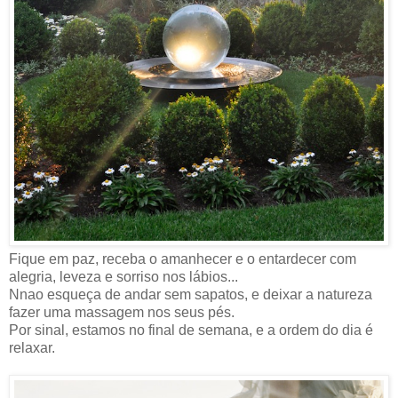
Fique em paz, receba o amanhecer e o entardecer com
alegria, leveza e sorriso nos lábios...
Nnao esqueça de andar sem sapatos, e deixar a natureza
fazer uma massagem nos seus pés.
Por sinal, estamos no final de semana, e a ordem do dia é
relaxar.