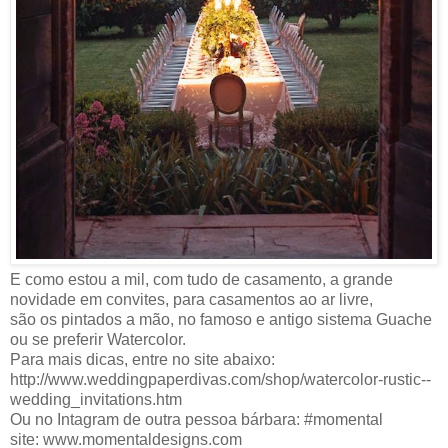
E como estou a mil, com tudo de casamento, a grande
novidade em convites, para casamentos ao ar livre,
são os pintados a mão, no famoso e antigo sistema Guache
ou se preferir Watercolor.
Para mais dicas, entre no site abaixo:
http://www.weddingpaperdivas.com/shop/watercolor-rustic--
wedding_invitations.htm
Ou no Intagram de outra pessoa bárbara: #momental
site: www.momentaldesigns.com