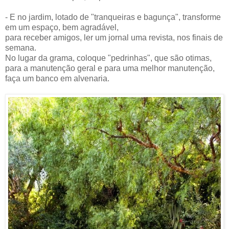
- E no jardim, lotado de "tranqueiras e bagunça", transforme
em um espaço, bem agradável,
para receber amigos, ler um jornal uma revista, nos finais de
semana.
No lugar da grama, coloque "pedrinhas", que são otimas,
para a manutenção geral e para uma melhor manutenção,
faça um banco em alvenaria.