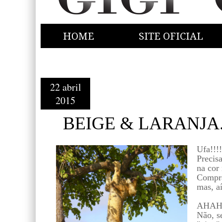
HOME
SITE OFICIAL
22 abril
2015
BEIGE & LARANJA
Ufa!!!!
Precis
na cor 
Compra
mas, a
AHAHA
Não, s