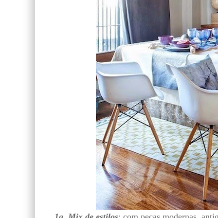
1a. Mix de estilos
: com peças modernas, antig