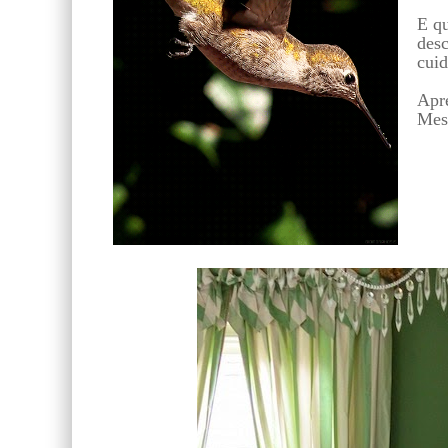
E qu
desc
cuid
Apre
Mes