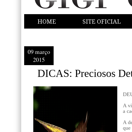
HOME
SITE OFICIAL
09 março
2015
DICAS: Preciosos Det
DEUS
A vi
a ca
A de
que 