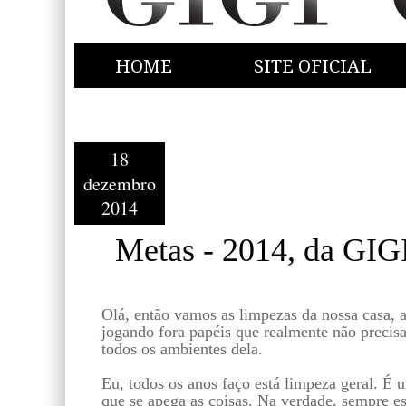
HOME
SITE OFICIAL
18
dezembro
2014
Metas - 2014, da GIG
Olá, então vamos as limpezas da nossa casa,
jogando fora papéis que realmente não precisa
todos os ambientes dela.
Eu, todos os anos faço está limpeza geral. É 
que se apega as coisas. Na verdade, sempre es