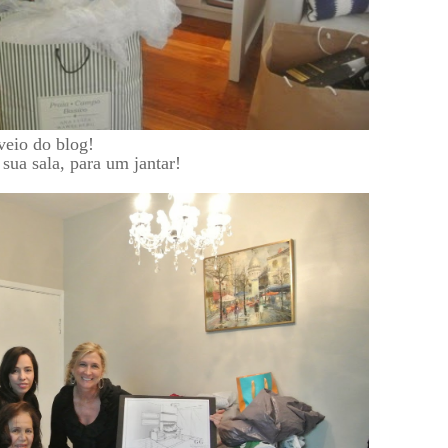
veio do blog!
ua sala, para um jantar!