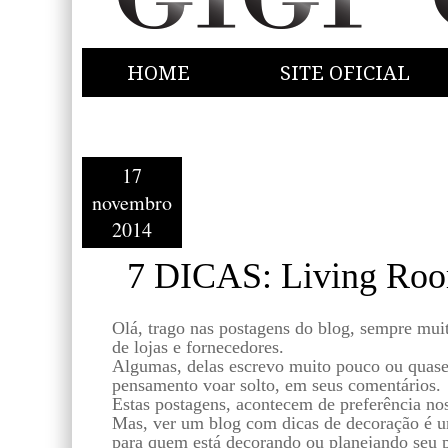
HOME
SITE OFICIAL
17
novembro
2014
7 DICAS: Living Ro
Olá, trago nas postagens do blog, sempre mui
de lojas e fornecedores.
Algumas, delas escrevo muito pouco ou quase
pensamento voar solto, em seus comentários.
Estas postagens, acontecem de preferência no
Mas, ver um blog com dicas de decoração é u
para quem está decorando ou planejando seu p