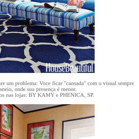
azer um problema: Voce ficar "cansada" com o visual sempre
raneio, onde sua presença é menor.
amos nas lojas: BY KAMY e PHENICA, SP.