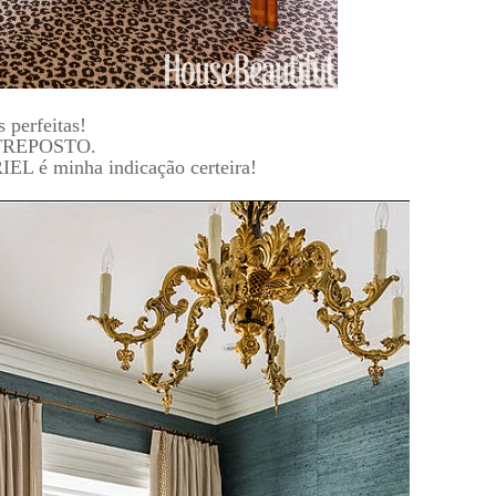
 perfeitas!
ENTREPOSTO.
é minha indicação certeira!