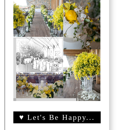
♥ Let's Be Happy...