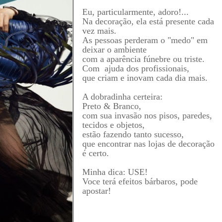
Eu, particul
armente, adoro
!...
Na decoraç
ão, ela est
á
presente cada
vez mais
.
A
s pessoas perderam o "medo" em
deixar o ambiente
com a aparência fúnebre ou triste
.
C
om ajuda dos
profissio
nais,
que criam
e inovam cada dia mais.
A dobradinha
certeira:
Preto & Branco,
com sua invasão nos pisos, paredes,
tecidos e objetos,
estão fazendo tanto sucesso,
que encontrar nas lojas de decoração
é certo.
Minha dica: USE!
Voce terá efeitos bárbaros, pode
apostar!