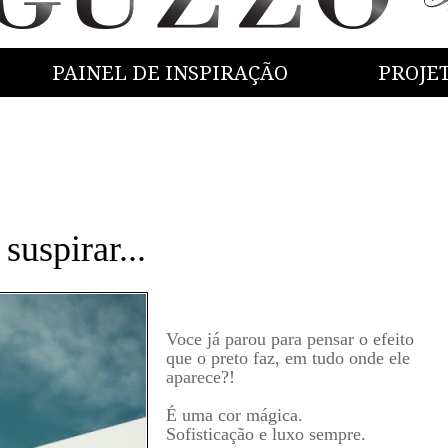
PAINEL DE INSPIRAÇÃO
PROJE
uspirar...
Voce já parou para pensar o efeito
que o preto faz, em tudo onde ele
aparece?!
É uma cor m
ágica.
Sofisticação
e luxo sempre
.