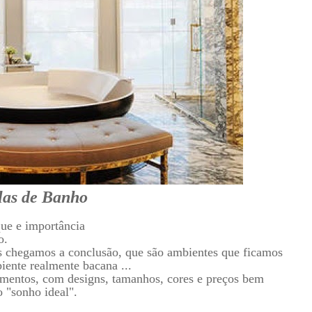
las de Banho
ue e import
â
ncia
o.
ós chegamos a conclusão, que são ambientes que ficamos
ente realmente bacana ...
amentos, com designs, tamanhos, cores e preços bem
 "sonho ideal".