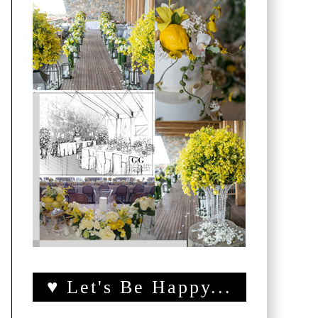
♥ Let's Be Happy...