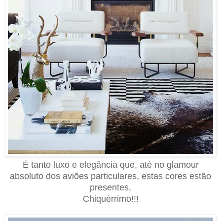
É tanto luxo e elegância que
, até no gl
amour
absoluto d
os aviões particulares, est
as
cores est
ão
presentes,
Chiqu
érrim
o
!!!