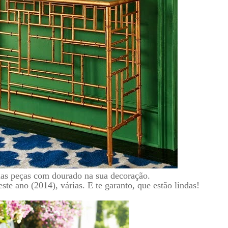
mas peças com dourado na sua decoração.
ste ano (2014), várias. E te garanto, que estão lindas!