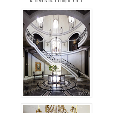
na decoração 'chiquerríma".