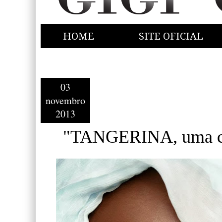
HOME
SITE OFICIAL
03
novembro
2013
"TANGERINA, uma cor