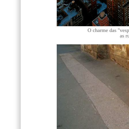
O charme das "vespa
as r