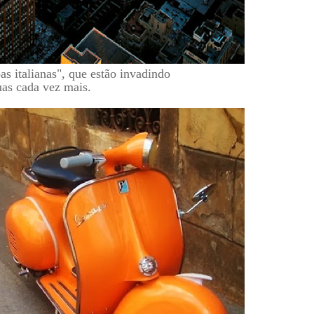
s italianas", que estão invadindo
uas cada vez mais.