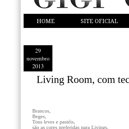
HOME
SITE OFICIAL
29
novembro
2013
Living Room, com teci
Brancos,
Beges,
Tons leves e pastéis,
são as cores preferidas para Livings.