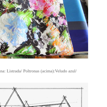
na: Listrada/ Poltronas (acima):Veludo azul/
.