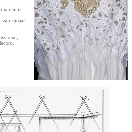
e marcantes,
, vão cansar
issional,
decoro,