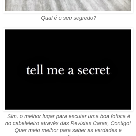
Qual é o seu segredo?
Sim, o melhor lugar para escutar uma boa fofoca é
no cabeleleiro através das Revistas Caras, Contigo!
Quer meio melhor para saber as verdades e