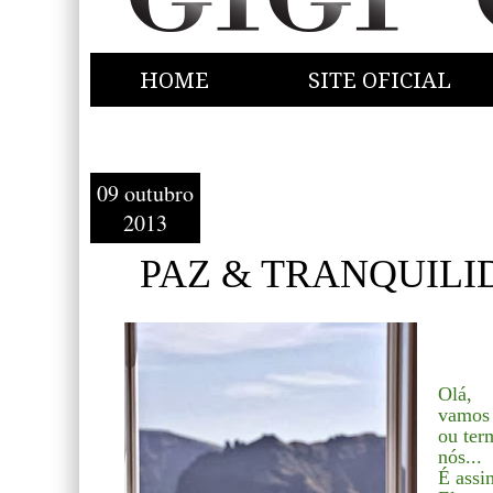
HOME
SITE OFICIAL
09 outubro
2013
PAZ & TRANQUILIDA
Olá,
vamos 
ou ter
nós...
É assi