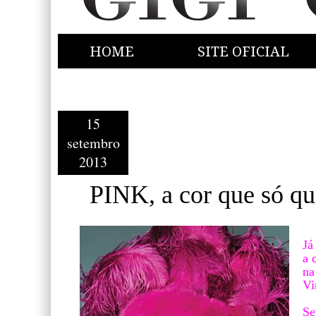
HOME
SITE OFICIAL
15
setembro
2013
PINK, a cor que só qu
Já
a 
na
Vi
Se