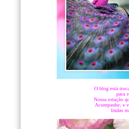
O blog está troc
para 
Nossa estação que
Acompanhe, e v
lindas m