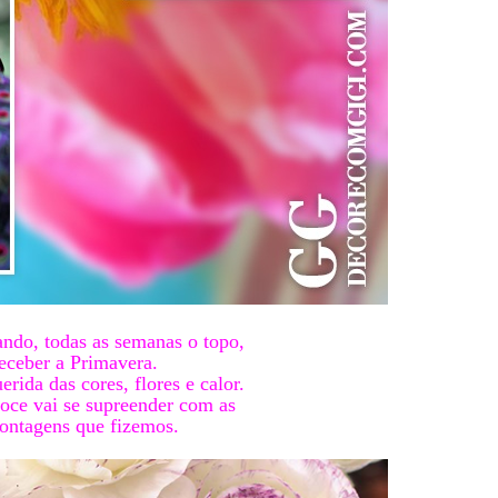
ando, todas as semanas o topo,
receber a Primavera.
rida das cores, flores e calor.
oce vai se supreender com as
ontagens que fizemos.