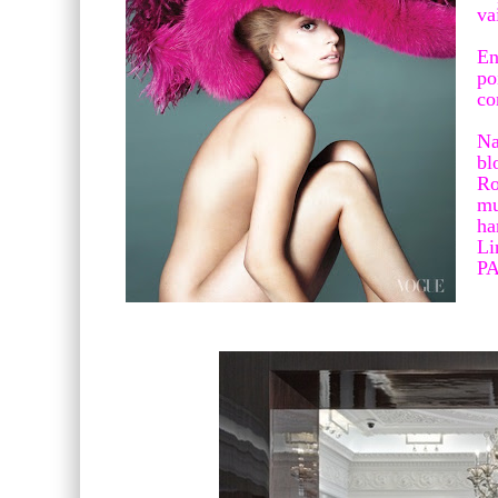
va
En
po
co
Na
bl
Ro
mu
ha
Li
P