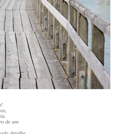
a!
ios,
ia.
tro de um
cada detalhe,