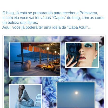
O blog, já está se preparanda para receber a Primavera,
e com ela voce vai ter várias "Capas" do blog, com as cores
da beleza das flores.
Aqui, voce já poderá ter uma idéia da "Capa Azul"...