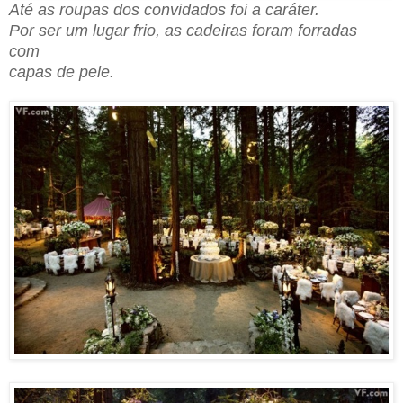
Até as roupas dos convidados foi a caráter.
Por ser um lugar frio, as cadeiras
foram
forradas
com
capas de pele.