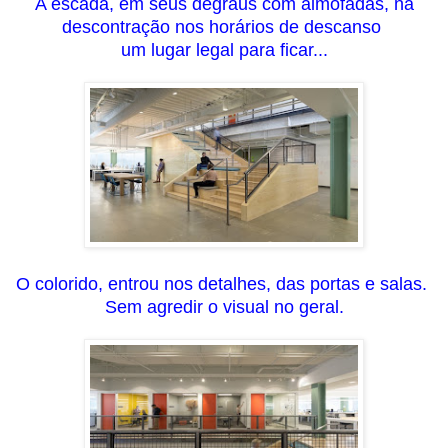
A escada, em seus degraus com almofadas, na
descontração nos horários de descanso
um lugar legal para ficar...
O colorido, entrou nos detalhes, das portas e salas.
Sem
agredir o visual no g
eral
.