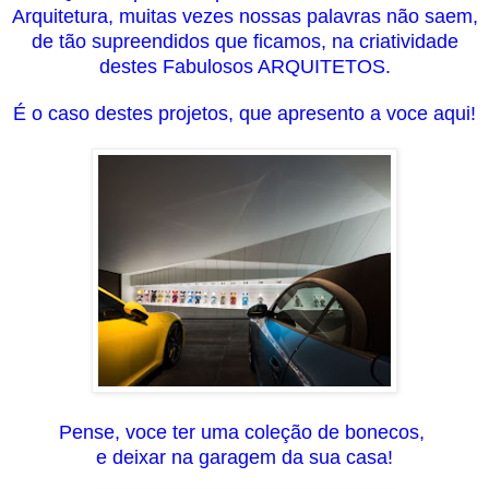
Arquitetura, muitas vezes nossas palavras não saem,
de tão supreendidos que ficamos, na criatividade
destes Fabulosos ARQUITETOS.
É o caso destes projetos, que apresento a voce aqui!
Pense, voce ter uma coleção de bonecos,
e deixar na garagem da sua casa!