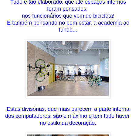
Tudo é tão elaborado, que até espaços internos
foram pensados,
nos funcion
á
rios que vem de bicicleta!
E também pens
ando no bem estar, a academia ao
fundo...
Estas divisórias, que mais parecem a parte interna
dos computadores, são o máximo e tem tudo haver
no estilo da decoração.