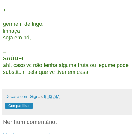
+
germem de trigo,
linhaça
soja em pó,
=
SAÚDE!
ah
!, caso vc não tenha alguma fruta ou legume pode
su
bstituir
, pela que vc tiver
em casa.
Decore com Gigi
às
8:33 AM
Compartilhar
Nenhum comentário: