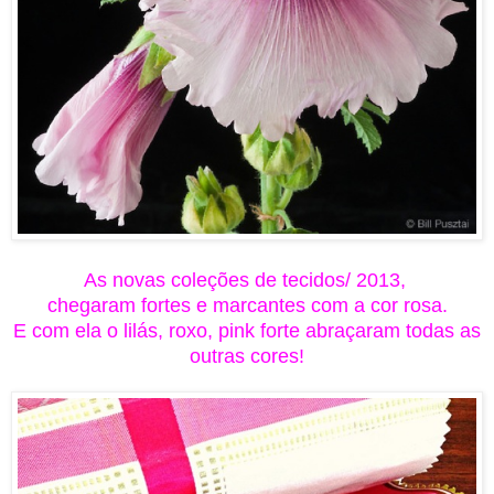
As novas coleções d
e
tecidos/ 2013,
chegaram fortes e marcantes com a cor rosa.
E com ela o lilás, roxo, pink forte abraçaram todas as
outras cores!