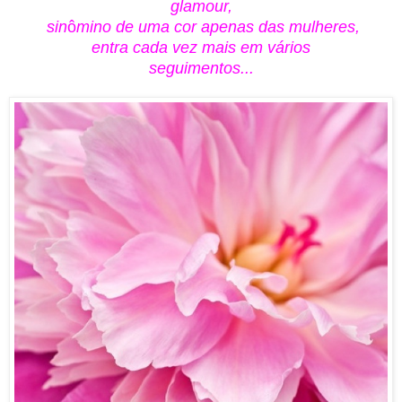
glamour,
sin
ô
mino de uma cor apenas das mulheres
,
entra cada vez mais em vários
seguimentos...