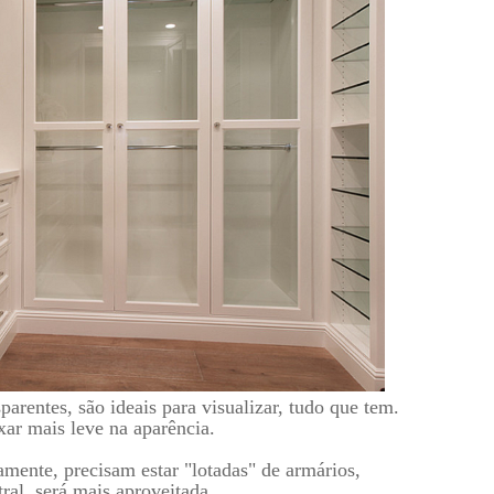
sparentes
, são ideais para visualizar, tudo que tem.
xar mais leve na aparência.
mente, precisam estar "lotadas" de armários,
tral
, será mais aproveitada.