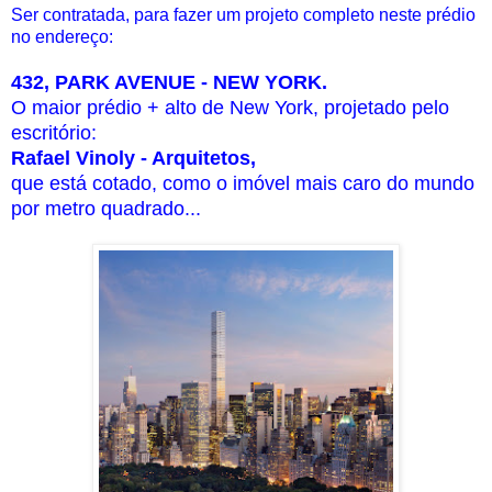
Ser contratada, para fazer um projeto completo neste prédio
no endereço:
432, PARK AVENUE - NEW YORK.
O maior prédio + alto de New York,
projetado pelo
escritório:
Rafael Vinoly
- Arquitetos,
que está cotado, como
o imóvel mais caro do mundo
por metro quadrado...