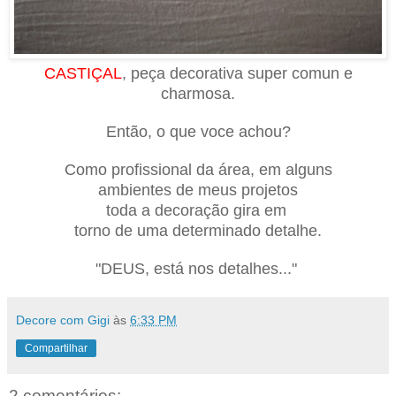
CASTIÇAL
, peça decorativa super comun e
charmosa.
Então, o que voce achou?
Como profissio
na
l da área, em alguns
ambientes de meus projetos
toda a decoração gira em
torno de uma determinad
o detalhe.
"DEUS, está nos detalhes..."
Decore com Gigi
às
6:33 PM
Compartilhar
2 comentários: