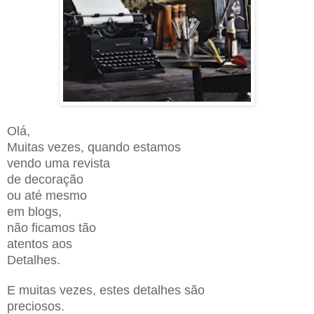
Olá,
Muitas vezes, quando estamos
vendo uma revista
de
decoração
ou até mesmo
em blog
s,
não ficamos tão
atentos aos
D
etalhes.
E muitas vezes, estes detalhes sã
o
preciosos.