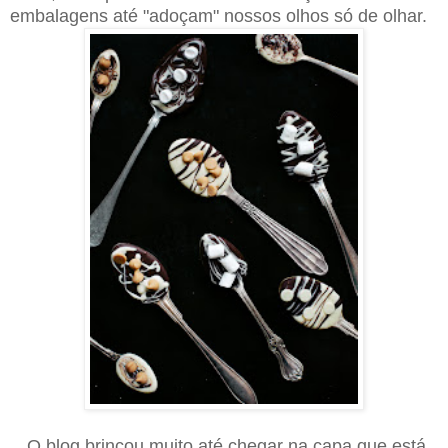
embalagens até "adoçam" nossos olhos só de olhar.
O blog brincou muito até chegar na capa que está