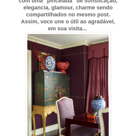
com uma "pincelada" de sofisticação,
elegancia, glamour, charme sendo
compartilhados no mesmo post.
Assi
m, voce une o útil ao agradável,
em sua visita
.
..