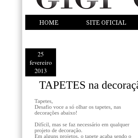
HOME
SITE OFICIAL
25
fevereiro
2013
TAPETES na decoraç
Tapetes,
Desafio voce a só olhar os tapetes, nas
decorações abaixo!
Difícil, mas se faz necessário em qualquer
projeto de decoração.
Em alguns projetos, o tapete acaba sendo o