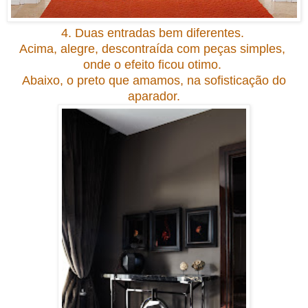
4. Duas entradas bem diferentes.
Acima, alegre, descontraída com peças simples,
onde
o efeito ficou otimo.
Abaixo, o preto que amamos, na sofisticação do
aparador.