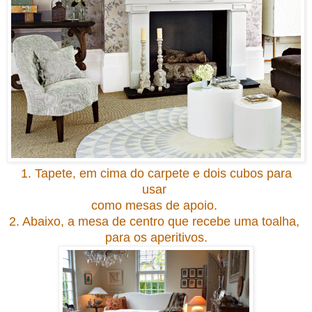
1. T
apete
, em cima do carpete e do
is
cubos para
usar
como mesas de apoio.
2. Abaixo, a mesa de centro que
recebe uma toalha,
para os aperitivos.