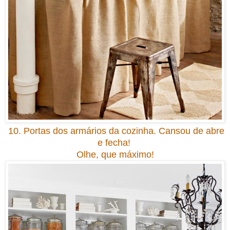
10. Portas dos armários da cozinha.
C
ansou de abre
e fecha!
Olhe, que máximo!