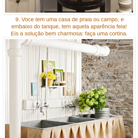
9. Voce tem uma casa de praia ou campo, e
embaixo do tanque, tem aquela aparência feia
!
Eis a solução bem c
har
mosa: faça uma cortina
.