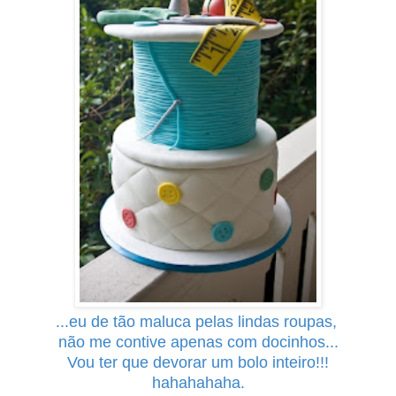
...eu de tão maluca pelas lindas roupas,
não me contive apenas com docinhos...
Vou ter que devorar um bolo inteiro!!!
hahahahaha.