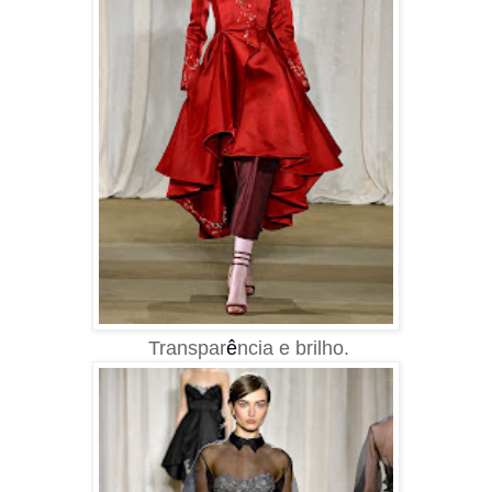
Transpar
ê
ncia
e
brilho.