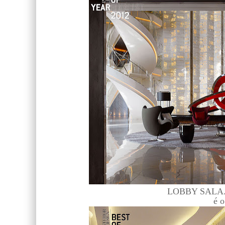
LOBBY SALA...
é o