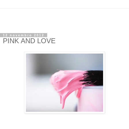
12 novembro 2012
PINK AND LOVE