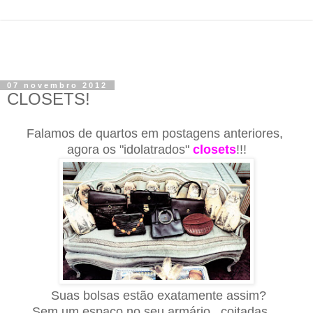
07 novembro 2012
CLOSETS!
Falamos de quartos em postagens anteriores,
agora os "idolatrados
"
closets
!!!
Suas bolsas estão exatamente assim?
Sem um
espaço
n
o seu armário...
c
oitadas....